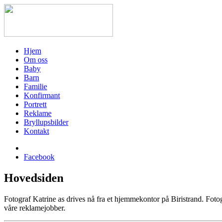
Hjem
Om oss
Baby
Barn
Familie
Konfirmant
Portrett
Reklame
Bryllupsbilder
Kontakt
Facebook
Hovedsiden
Fotograf Katrine as drives nå fra et hjemmekontor på Biristrand. Foto
våre reklamejobber.