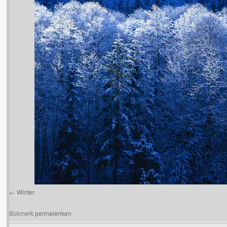
Winter
Bokmerk
permalenken
.