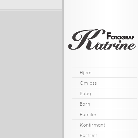
Hjem
Om oss
Baby
Barn
Familie
Konfirmant
Portrett